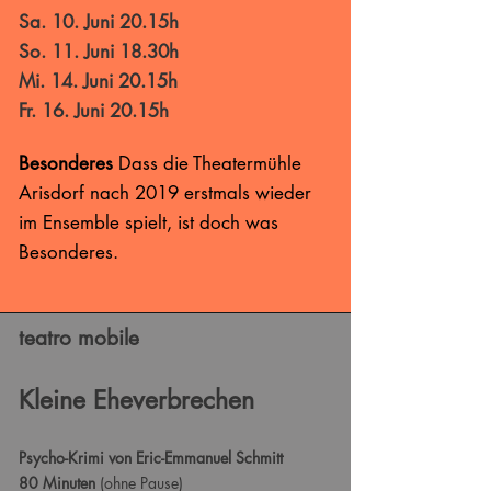
Sa. 10. Juni 20.15h
So. 11. Juni 18.30h
Mi. 14. Juni 20.15h
Fr. 16. Juni 20.15h
Besonderes
Dass die Theatermühle
Arisdorf nach 2019 erstmals wieder
im Ensemble spielt, ist doch was
Besonderes.
teatro mobile
Kleine Eheverbrechen
Psycho-Krimi von Eric-Emmanuel Schmitt
80 Minuten
(ohne Pause)