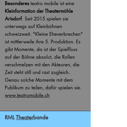
Besonderes
teatro mobile ist eine
Kleinformation der Theatermühle
Arisdorf
. Seit 2015 spielen sie
unterwegs auf Kleinbühnen
schweizweit. "Kleine Eheverbrechen"
ist mittlerweile ihre 5. Produktion. Es
gibt Momente, da ist der Spielfluss
auf der Bühne absolut, die Rollen
verschmelzen mit den Akteuren, die
Zeit steht still und rast zugleich.
Genau solche Momente mit dem
Publikum zu teilen, dafür spielen sie.
www.teatromobile.ch
RML
Theater
bande