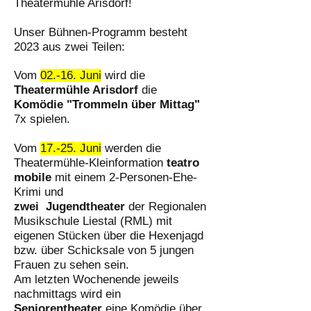
Theatermühle Arisdorf!
Unser Bühnen-Programm besteht
2023 aus zwei Teilen:
Vom
02.-16. Juni
wird
die
Theatermühle Arisdorf
die
Komödie "Trommeln über Mittag"
7x spielen.
Vom
17.-25. Juni
werden die
Theatermühle-Kleinformation
teatro
mobile
mit einem 2-Personen-Ehe-
Krimi und
zwei
Jugendtheater
der Regionalen
Musikschule Liestal (RML) mit
eigenen Stücken über die Hexenjagd
bzw. über Schicksale von 5 jungen
Frauen zu sehen sein.
Am letzten Wochenende jeweils
nachmittags wird ein
Seniorentheater
eine Komödie über