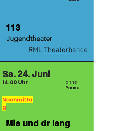
113
Jugendtheater
RML
Theater
bande
Sa. 24. Juni
14.00 Uhr
ohne
Pause
Nachmitta
g
Mia und dr lang