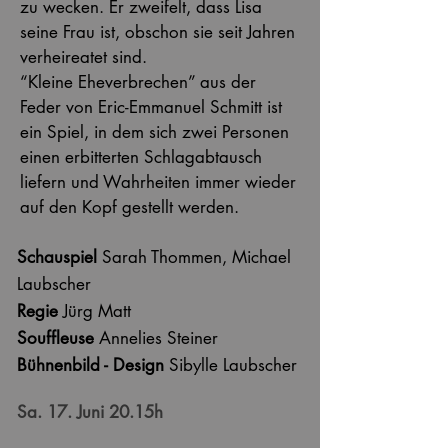
zu wecken. Er zweifelt, dass Lisa
seine Frau ist, obschon sie seit Jahren
verheireatet sind.
“Kleine Eheverbrechen” aus der
Feder von Eric-Emmanuel Schmitt ist
ein Spiel, in dem sich zwei Personen
einen erbitterten Schlagabtausch
liefern und Wahrheiten immer wieder
auf den Kopf gestellt werden.
Schauspiel
Sarah Thommen, Michael
Laubscher
Regie
Jürg Matt
Souffleuse
Annelies Steiner
Bühnenbild - Design
Sibylle Laubscher
Sa. 17. Juni 20.15h