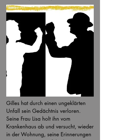
Gilles hat durch einen ungeklärten
Unfall sein Gedächtnis verloren.
Seine Frau Lisa holt ihn vom
Krankenhaus ab und versucht, wieder
in der Wohnung, seine Erinnerungen